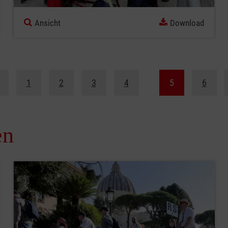
Ansicht
Download
1
2
3
4
5
6
en