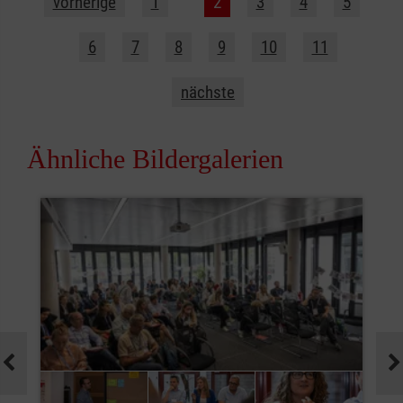
vorherige
1
2
3
4
5
6
7
8
9
10
11
nächste
Ähnliche Bildergalerien