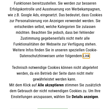
Funktionen bereitzustellen. Sie werden zur besseren
Wir Malteser
Erfolgskontrolle und Aussteuerung von Werbekampagnen,
Nutzungsbedingungen
wie z.B. Google Ads, eingesetzt. Das bedeutet, dass Cookies
Kontakt
zur Personalisierung von Anzeigen verwendet werden. Sie
Malteser online
entscheiden selbst, welche Kategorien Sie zulassen
Impressum
möchten. Beachten Sie jedoch, dass bei fehlender
Datenschutz
Zustimmung gegebenenfalls nicht mehr alle
aware
Funktionalitäten der Webseite zur Verfügung stehen.
Weitere Infos finden Sie in unseren speziellen Cookie-
Malteser in Deutschland
Spendenkonto
Datenschutzhinweisen unter folgendem
Link
.
Malteserorden
Malteser Jugend
Technisch notwendige Cookies können nicht abgelehnt
werden, da ein Betrieb der Seite dann nicht mehr
Malteser International
Empfänger: Malteser Hilfsdienst e.V.
gewährleistet werden kann.
Sharepoint
IBAN: DE103 7060 120 120 120 001 2
Soziale Netzwerke
Mit dem Klick auf
Alle akzeptieren
stimmen Sie zusätzlich
BIC: GENODED 1PA7
dem Gebrauch der nicht notwendigen Cookies zu. Um Ihre
Einstellungen anzupassen, wählen Sie
Details anzeigen
.