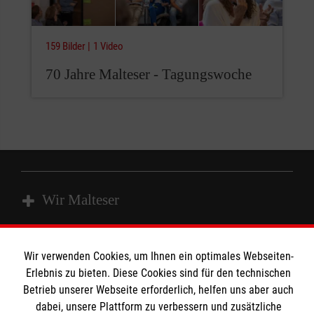
159 Bilder
1 Video
70 Jahre Malteser - Tagungswoche
Wir Malteser
Wir verwenden Cookies, um Ihnen ein optimales Webseiten-
Spenden & Helfen
Angebote & Leistungen
Erlebnis zu bieten. Diese Cookies sind für den technischen
Kursangebote
Informationen
Betrieb unserer Webseite erforderlich, helfen uns aber auch
Mitarbeiten & Stellenangebote
dabei, unsere Plattform zu verbessern und zusätzliche