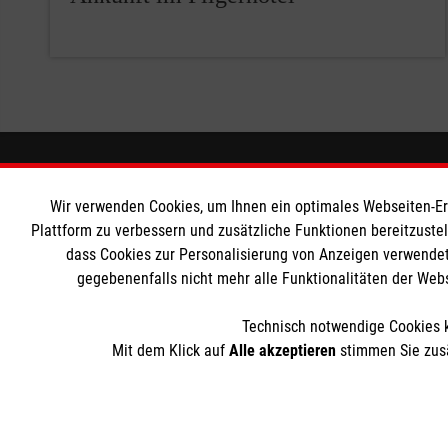
Wir Malteser
Informat
Wir verwenden Cookies, um Ihnen ein optimales Webseiten-Erle
Plattform zu verbessern und zusätzliche Funktionen bereitzuste
Spenden & Helfen
Angebote & Leistungen
Nutzungsbe
dass Cookies zur Personalisierung von Anzeigen verwendet
Kursangebote
Kontakt
gegebenenfalls nicht mehr alle Funktionalitäten der Web
Mitarbeiten & Stellenangebote
Impressum
Wir Malteser
Datenschut
Technisch notwendige Cookies k
Mit dem Klick auf
Alle akzeptieren
stimmen Sie zusä