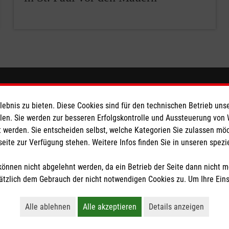
ionen
Malteser online
bnis zu bieten. Diese Cookies sind für den technischen Betrieb unse
llen. Sie werden zur besseren Erfolgskontrolle und Aussteuerung von
dingungen
aware
 werden. Sie entscheiden selbst, welche Kategorien Sie zulassen mö
Malteser in Deutschland
seite zur Verfügung stehen. Weitere Infos finden Sie in unseren spe
Malteserorden
z
Malteser Jugend
önnen nicht abgelehnt werden, da ein Betrieb der Seite dann nicht 
tzlich dem Gebrauch der nicht notwendigen Cookies zu. Um Ihre Ein
Malteser International
Sharepoint
Alle ablehnen
Alle akzeptieren
Details anzeigen
Lehnt alle nicht-essentiellen Cookies ab
Akzeptiert alle Cookies einschließl
Öffnet detaillie