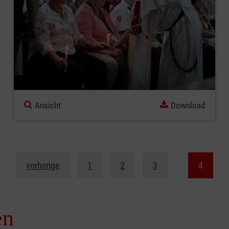
Ansicht
Download
vorherige
1
2
3
4
en