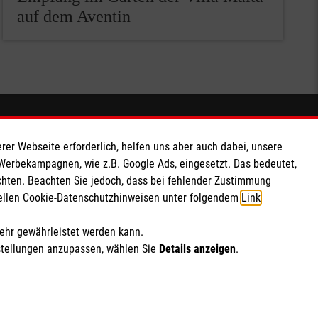
auf dem Aventin
Spendenkonto
rer Webseite erforderlich, helfen uns aber auch dabei, unsere
 Werbekampagnen, wie z.B. Google Ads, eingesetzt. Das bedeutet,
Empfänger: Malteser Hilfsdienst e.V.
chten. Beachten Sie jedoch, dass bei fehlender Zustimmung
IBAN: DE103 7060 120 120 120 001 2
ziellen Cookie-Datenschutzhinweisen unter folgendem
Link
.
BIC: GENODED 1PA7
mehr gewährleistet werden kann.
Soziale Netzwerke
stellungen anzupassen, wählen Sie
Details anzeigen
.
ich Marketing und Analyse
rte Cookie-Einstellungen