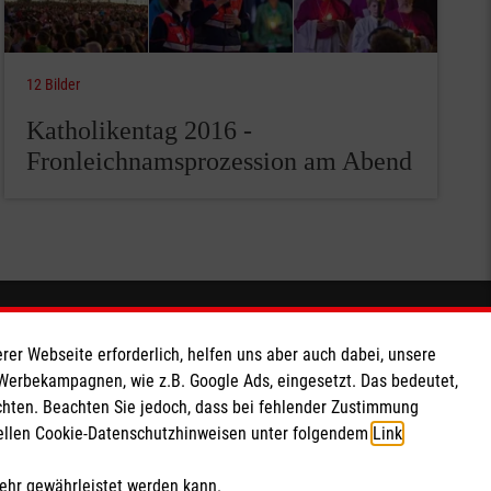
12 Bilder
Katholikentag 2016 -
Fronleichnamsprozession am Abend
Spendenkonto
rer Webseite erforderlich, helfen uns aber auch dabei, unsere
 Werbekampagnen, wie z.B. Google Ads, eingesetzt. Das bedeutet,
Empfänger: Malteser Hilfsdienst e.V.
chten. Beachten Sie jedoch, dass bei fehlender Zustimmung
IBAN: DE103 7060 120 120 120 001 2
ziellen Cookie-Datenschutzhinweisen unter folgendem
Link
.
BIC: GENODED 1PA7
mehr gewährleistet werden kann.