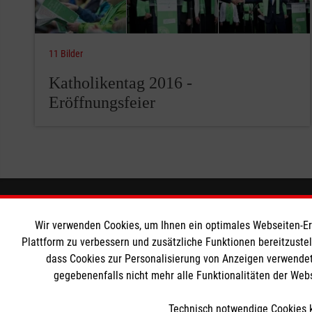
11 Bilder
Katholikentag 2016 -
Eröffnungsfeier
Wir Malteser
Informat
Wir verwenden Cookies, um Ihnen ein optimales Webseiten-Erle
Plattform zu verbessern und zusätzliche Funktionen bereitzuste
Spenden & Helfen
Angebote & Leistungen
Nutzungsbe
dass Cookies zur Personalisierung von Anzeigen verwendet
Kursangebote
Kontakt
gegebenenfalls nicht mehr alle Funktionalitäten der Web
Mitarbeiten & Stellenangebote
Impressum
Technisch notwendige Cookies k
Wir Malteser
Datenschut