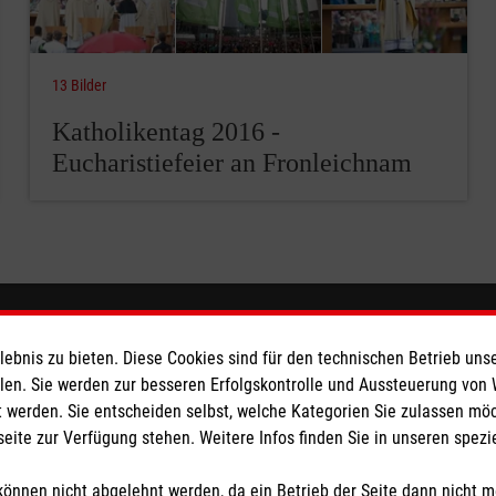
13 Bilder
Katholikentag 2016 -
Eucharistiefeier an Fronleichnam
ionen
Malteser online
bnis zu bieten. Diese Cookies sind für den technischen Betrieb unse
llen. Sie werden zur besseren Erfolgskontrolle und Aussteuerung von
dingungen
aware
 werden. Sie entscheiden selbst, welche Kategorien Sie zulassen mö
Malteser in Deutschland
seite zur Verfügung stehen. Weitere Infos finden Sie in unseren spe
Malteserorden
önnen nicht abgelehnt werden, da ein Betrieb der Seite dann nicht 
z
Malteser Jugend