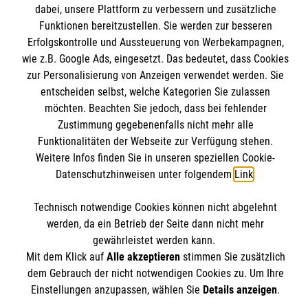
Mitarbeiten & Stellenangebote
dabei, unsere Plattform zu verbessern und zusätzliche
Wir Malteser
Funktionen bereitzustellen. Sie werden zur besseren
Erfolgskontrolle und Aussteuerung von Werbekampagnen,
Nutzungsbedingungen
wie z.B. Google Ads, eingesetzt. Das bedeutet, dass Cookies
Kontakt
zur Personalisierung von Anzeigen verwendet werden. Sie
Malteser online
entscheiden selbst, welche Kategorien Sie zulassen
Impressum
möchten. Beachten Sie jedoch, dass bei fehlender
Datenschutz
Zustimmung gegebenenfalls nicht mehr alle
aware
Funktionalitäten der Webseite zur Verfügung stehen.
Weitere Infos finden Sie in unseren speziellen Cookie-
Malteser in Deutschland
Spendenkonto
Datenschutzhinweisen unter folgendem
Link
.
Malteserorden
Malteser Jugend
Technisch notwendige Cookies können nicht abgelehnt
Malteser International
werden, da ein Betrieb der Seite dann nicht mehr
Empfänger: Malteser Hilfsdienst e.V.
gewährleistet werden kann.
Sharepoint
IBAN: DE103 7060 120 120 120 001 2
Soziale Netzwerke
Mit dem Klick auf
Alle akzeptieren
stimmen Sie zusätzlich
BIC: GENODED 1PA7
dem Gebrauch der nicht notwendigen Cookies zu. Um Ihre
Einstellungen anzupassen, wählen Sie
Details anzeigen
.