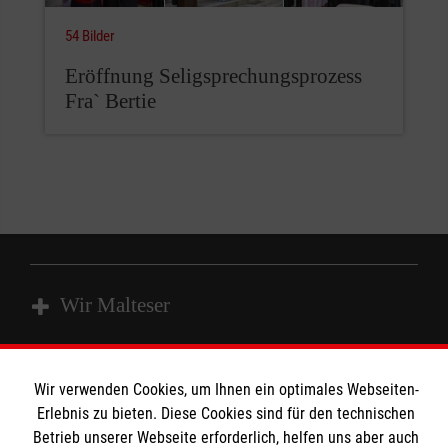
54 Bilder
Eröffnung Seligsprechungsprozess
Fra` Bertie
Wir Malteser
Wir verwenden Cookies, um Ihnen ein optimales Webseiten-
Spenden & Helfen
Angebote & Leistungen
Erlebnis zu bieten. Diese Cookies sind für den technischen
Kursangebote
Informationen
Betrieb unserer Webseite erforderlich, helfen uns aber auch