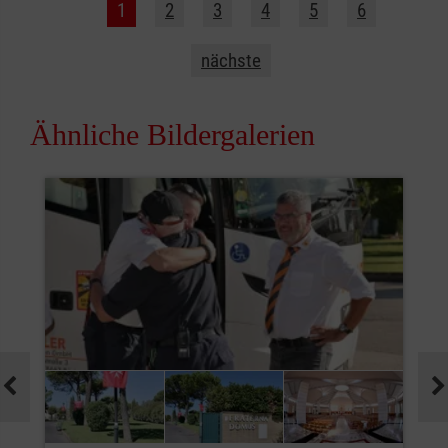
1
2
3
4
5
6
nächste
Ähnliche Bildergalerien