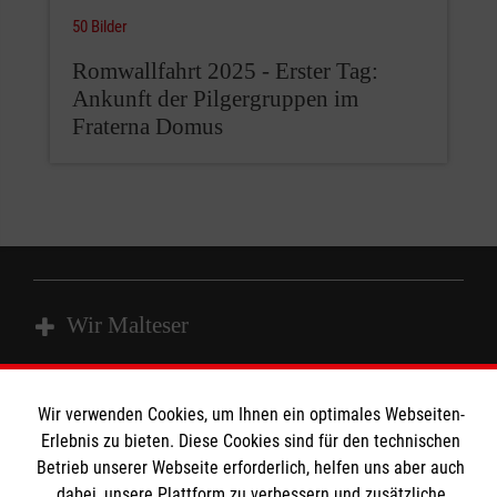
50 Bilder
Romwallfahrt 2025 - Erster Tag:
Ankunft der Pilgergruppen im
Fraterna Domus
Wir Malteser
Wir verwenden Cookies, um Ihnen ein optimales Webseiten-
Spenden & Helfen
Angebote & Leistungen
Erlebnis zu bieten. Diese Cookies sind für den technischen
Kursangebote
Informationen
Betrieb unserer Webseite erforderlich, helfen uns aber auch
Mitarbeiten & Stellenangebote
dabei, unsere Plattform zu verbessern und zusätzliche