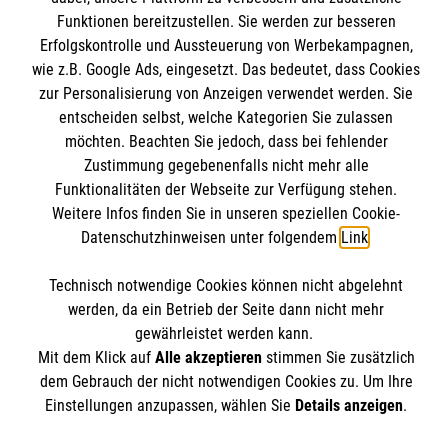
Funktionen bereitzustellen. Sie werden zur besseren
Wir Malteser
Erfolgskontrolle und Aussteuerung von Werbekampagnen,
Nutzungsbedingungen
wie z.B. Google Ads, eingesetzt. Das bedeutet, dass Cookies
Kontakt
zur Personalisierung von Anzeigen verwendet werden. Sie
Malteser online
entscheiden selbst, welche Kategorien Sie zulassen
Impressum
möchten. Beachten Sie jedoch, dass bei fehlender
Datenschutz
Zustimmung gegebenenfalls nicht mehr alle
aware
Funktionalitäten der Webseite zur Verfügung stehen.
Weitere Infos finden Sie in unseren speziellen Cookie-
Malteser in Deutschland
Spendenkonto
Datenschutzhinweisen unter folgendem
Link
.
Malteserorden
Malteser Jugend
Technisch notwendige Cookies können nicht abgelehnt
werden, da ein Betrieb der Seite dann nicht mehr
Malteser International
Empfänger: Malteser Hilfsdienst e.V.
gewährleistet werden kann.
Sharepoint
IBAN: DE103 7060 120 120 120 001 2
Soziale Netzwerke
Mit dem Klick auf
Alle akzeptieren
stimmen Sie zusätzlich
BIC: GENODED 1PA7
dem Gebrauch der nicht notwendigen Cookies zu. Um Ihre
Einstellungen anzupassen, wählen Sie
Details anzeigen
.