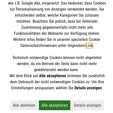
Nutzungsbedingungen
wie z.B. Google Ads, eingesetzt. Das bedeutet, dass Cookies
zur Personalisierung von Anzeigen verwendet werden. Sie
Kontakt
Malteser online
entscheiden selbst, welche Kategorien Sie zulassen
Impressum
möchten. Beachten Sie jedoch, dass bei fehlender
Datenschutz
Zustimmung gegebenenfalls nicht mehr alle
Funktionalitäten der Webseite zur Verfügung stehen.
aware
Weitere Infos finden Sie in unseren speziellen Cookie-
Malteser in Deutschland
Spendenkonto
Datenschutzhinweisen unter folgendem
Link
.
Malteserorden
Technisch notwendige Cookies können nicht abgelehnt
Malteser Jugend
werden, da ein Betrieb der Seite dann nicht mehr
Malteser International
Empfänger: Malteser Hilfsdienst e.V.
gewährleistet werden kann.
Sharepoint
IBAN: DE103 7060 120 120 120 001 2
Mit dem Klick auf
Alle akzeptieren
stimmen Sie zusätzlich
Soziale Netzwerke
dem Gebrauch der nicht notwendigen Cookies zu. Um Ihre
BIC: GENODED 1PA7
Einstellungen anzupassen, wählen Sie
Details anzeigen
.
Alle ablehnen
Alle akzeptieren
Details anzeigen
Lehnt alle nicht-essentiellen Cookies ab
Akzeptiert alle Cookies einschließl
Öffnet detailli