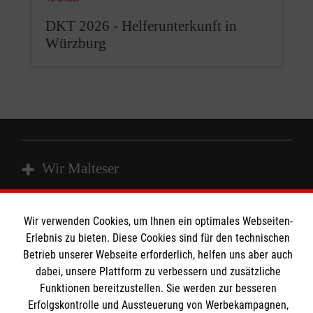
DKT 2026 - Helferunterkunft in
Würzburg
Wir Malteser
Wir verwenden Cookies, um Ihnen ein optimales Webseiten-
Spenden & Helfen
Angebote & Leistungen
Erlebnis zu bieten. Diese Cookies sind für den technischen
Kursangebote
Betrieb unserer Webseite erforderlich, helfen uns aber auch
Informationen
dabei, unsere Plattform zu verbessern und zusätzliche
Mitarbeiten & Stellenangebote
Funktionen bereitzustellen. Sie werden zur besseren
Wir Malteser
Erfolgskontrolle und Aussteuerung von Werbekampagnen,