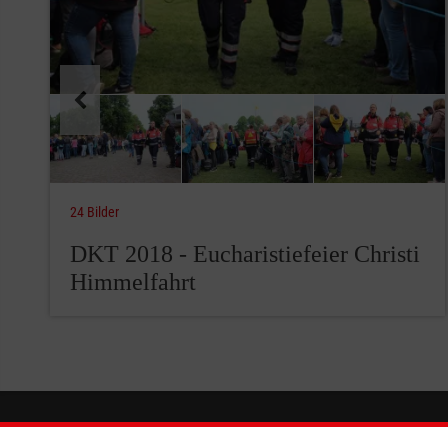
24 Bilder
DKT 2018 - Eucharistiefeier Christi
Himmelfahrt
Wir Malteser
Informat