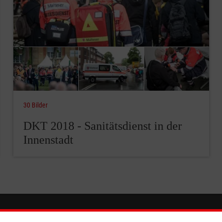
30 Bilder
DKT 2018 - Sanitätsdienst in der
Innenstadt
ionen
Malteser online