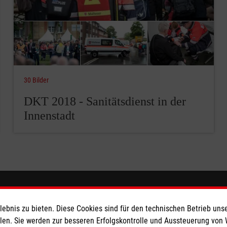
30 Bilder
DKT 2018 - Sanitätsdienst in der
Innenstadt
ionen
Malteser online
bnis zu bieten. Diese Cookies sind für den technischen Betrieb unse
llen. Sie werden zur besseren Erfolgskontrolle und Aussteuerung von
dingungen
aware