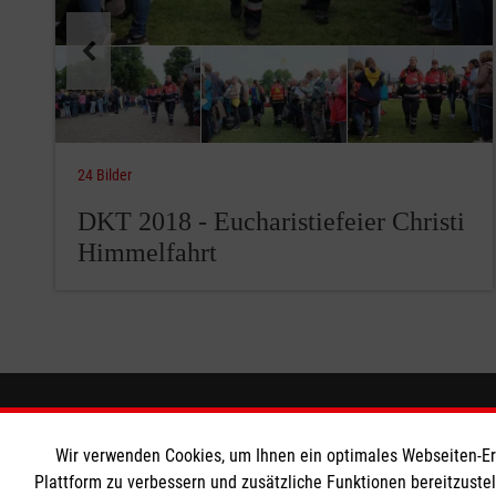
24 Bilder
DKT 2018 - Eucharistiefeier Christi
Himmelfahrt
Wir Malteser
Informat
Wir verwenden Cookies, um Ihnen ein optimales Webseiten-Erle
Plattform zu verbessern und zusätzliche Funktionen bereitzuste
Spenden & Helfen
Angebote & Leistungen
Nutzungsbe