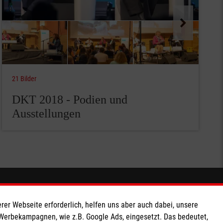
21 Bilder
DKT 2018 - Podien und
Ausstellungen
Spendenkonto
rer Webseite erforderlich, helfen uns aber auch dabei, unsere
 Werbekampagnen, wie z.B. Google Ads, eingesetzt. Das bedeutet,
Empfänger: Malteser Hilfsdienst e.V.