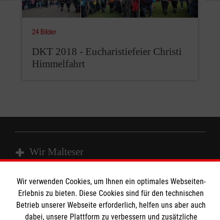
24 Bilder
DKT 2018 - Eucharistiefeier Christi
Himmelfahrt
Wir Malteser
Wir verwenden Cookies, um Ihnen ein optimales Webseiten-
Erlebnis zu bieten. Diese Cookies sind für den technischen
Spenden & Helfen
Angebote & Leistungen
Betrieb unserer Webseite erforderlich, helfen uns aber auch
Kursangebote
Informationen
dabei, unsere Plattform zu verbessern und zusätzliche