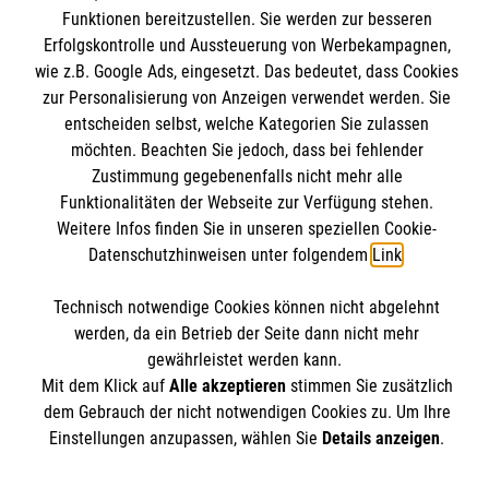
Mitarbeiten & Stellenangebote
Funktionen bereitzustellen. Sie werden zur besseren
Erfolgskontrolle und Aussteuerung von Werbekampagnen,
Wir Malteser
wie z.B. Google Ads, eingesetzt. Das bedeutet, dass Cookies
Nutzungsbedingungen
zur Personalisierung von Anzeigen verwendet werden. Sie
Kontakt
entscheiden selbst, welche Kategorien Sie zulassen
Malteser online
möchten. Beachten Sie jedoch, dass bei fehlender
Impressum
Zustimmung gegebenenfalls nicht mehr alle
Datenschutz
Funktionalitäten der Webseite zur Verfügung stehen.
aware
Weitere Infos finden Sie in unseren speziellen Cookie-
Datenschutzhinweisen unter folgendem
Link
.
Malteser in Deutschland
Spendenkonto
Malteserorden
Technisch notwendige Cookies können nicht abgelehnt
Malteser Jugend
werden, da ein Betrieb der Seite dann nicht mehr
Malteser International
gewährleistet werden kann.
Empfänger: Malteser Hilfsdienst e.V.
Mit dem Klick auf
Alle akzeptieren
stimmen Sie zusätzlich
Sharepoint
IBAN: DE103 7060 120 120 120 001 2
Soziale Netzwerke
dem Gebrauch der nicht notwendigen Cookies zu. Um Ihre
BIC: GENODED 1PA7
Einstellungen anzupassen, wählen Sie
Details anzeigen
.